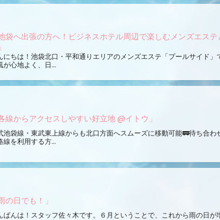
池袋へ出張の方へ！ビジネスホテル周辺で楽しむメンズエステ
」
んにちは！池袋北口・平和通りエリアのメンズエステ「プールサイド」
風が心地よく、日...
各線からアクセスしやすい好立地 @イトウ」
武池袋線・東武東上線からも北口方面へスムーズに移動可能🚃待ち合わ
路線を利用する方...
雨の日でも！」
んばんは！スタッフ佐々木です。６月ということで、これから雨の日が