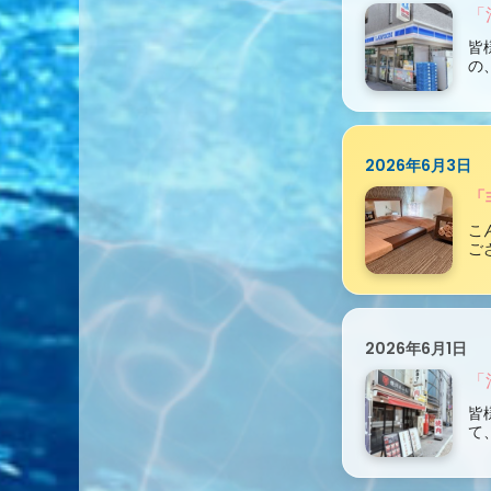
「
皆
の
2026年6月3日
「
こ
ご
2026年6月1日
「
皆
て