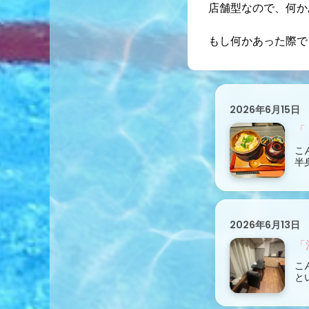
店舗型なので、何か
もし何かあった際で
2026年6月15日
「
こ
半
2026年6月13日
「
こ
と