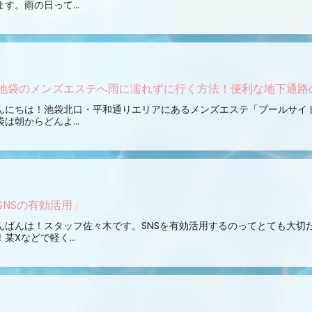
ます。雨の日って...
池袋のメンズエステへ雨に濡れずに行く方法！便利な地下通路
んにちは！池袋北口・平和通りエリアにあるメンズエステ「プールサイ
袋は朝からどんよ...
SNSの有効活用」
んばんは！スタッフ佐々木です。SNSを有効活用するのってとても大切
！某Xなどで軽く...