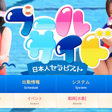
出勤情報
システム
Schedule
System
ト
イベント
動画[水着]
Event
Movie