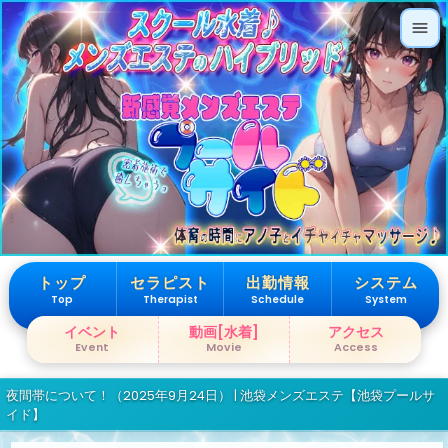
トップ
セラピスト
出勤情報
システム
Top
Therapist
Schedule
System
イベント
動画[水着]
アクセス
Event
Movie
Access
夜間帯について！（2025年9月24日） | 池袋メンズエステ【池袋プールサ
イド】