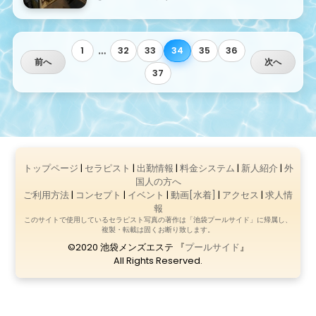
…
1
32
33
34
35
36
前へ
次へ
37
トップページ
|
セラピスト
|
出勤情報
|
料金システム
|
新人紹介
|
外
国人の方へ
ご利用方法
|
コンセプト
|
イベント
|
動画[水着]
|
アクセス
|
求人情
報
このサイトで使用しているセラピスト写真の著作は「池袋プールサイド」に帰属し、
複製・転載は固くお断り致します。
©2020 池袋メンズエステ 『
プールサイド
』
All Rights Reserved.