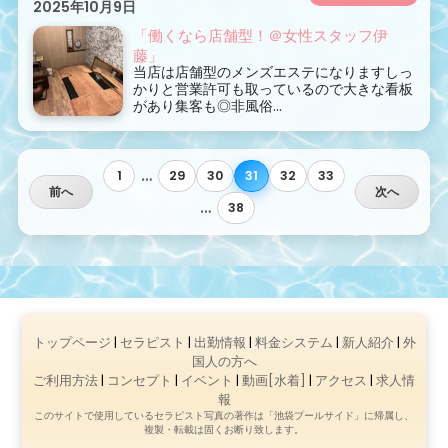
2025年10月9日
「働くなら店舗型！＠女性スタッフ伊
藤」
当店は店舗型のメンズエステになりますしっ
かりと営業許可も取っているので大きな看板
があり集客も◎非風俗...
…
1
29
30
31
32
33
前へ
次へ
…
38
トップページ
|
セラピスト
|
出勤情報
|
料金システム
|
新人紹介
|
外
国人の方へ
ご利用方法
|
コンセプト
|
イベント
|
動画[水着]
|
アクセス
|
求人情
報
このサイトで使用しているセラピスト写真の著作は「池袋プールサイド」に帰属し、
複製・転載は固くお断り致します。