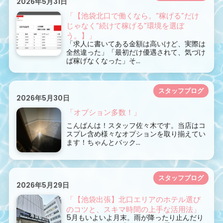
2026年5月31日
「【池袋北口で働くなら。“稼げる”だけ
じゃなく“続けて稼げる”環境を選ぼ
う。】」
「求人に書いてある金額は高いけど、実際は
全然違った」「最初だけ優遇されて、気づけ
ば稼げなくなった」そ...
スタッフブログ
2026年5月30日
「オプション多数！」
こんばんは！スタッフ佐々木です。当店はコ
スプレ含め様々なオプションを取り揃えてい
ます！ちゃんとバック...
スタッフブログ
2026年5月29日
「【池袋出張】北口エリアのホテル選び
のコツと、スキマ時間の上手な活用法」
5月もいよいよ月末。雨が降ったり止んだり