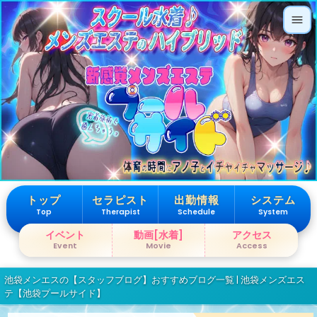
トップ
セラピスト
出勤情報
システム
Top
Therapist
Schedule
System
イベント
動画[水着]
アクセス
Event
Movie
Access
池袋メンエスの【スタッフブログ】おすすめブログ一覧 | 池袋メンズエス
テ【池袋プールサイド】