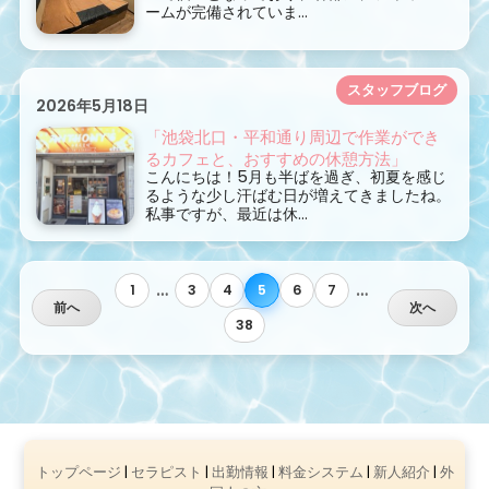
ームが完備されていま...
スタッフブログ
2026年5月18日
「池袋北口・平和通り周辺で作業ができ
るカフェと、おすすめの休憩方法」
こんにちは！5月も半ばを過ぎ、初夏を感じ
るような少し汗ばむ日が増えてきましたね。
私事ですが、最近は休...
…
…
1
3
4
5
6
7
前へ
次へ
38
トップページ
|
セラピスト
|
出勤情報
|
料金システム
|
新人紹介
|
外